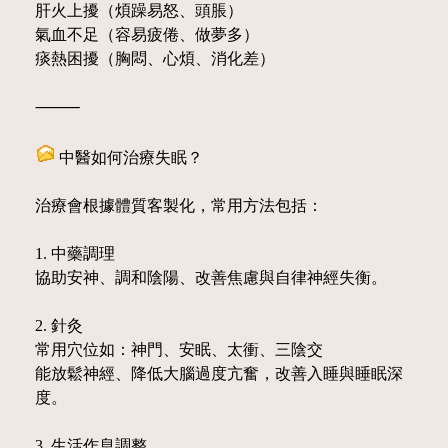
肝火上擾（煩躁易怒、頭脹）
氣血不足（容易疲倦、做夢多）
痰熱困擾（胸悶、心煩、消化差）
⸻
中醫如何治療失眠？
治療會根據體質客製化，常用方法包括：
1. 中藥調理
協助安神、調和陰陽、改善焦慮與自律神經失衡。
2. 針灸
常用穴位如：神門、安眠、太衝、三陰交
能放鬆神經、降低大腦過度亢奮，改善入睡與睡眠深
度。
3. 生活作息調整