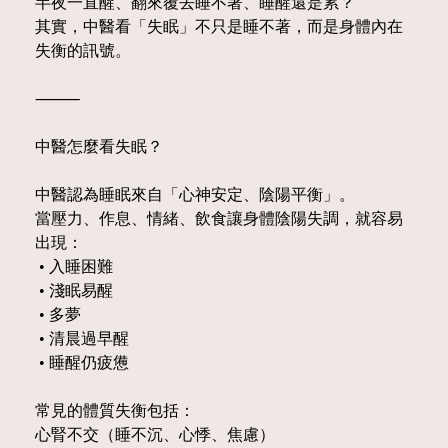
半夜一直醒、翻來覆去睡不著、睡醒還是累？
其實，中醫看「失眠」不只是睡不著，而是身體內在
失衡的訊號。
⸻
中醫怎麼看失眠？
中醫認為睡眠來自「心神安定、陰陽平衡」。
當壓力、作息、情緒、飲食讓身體陰陽失調，就容易
出現：
• 入睡困難
• 淺眠易醒
• 多夢
• 清晨過早醒
• 睡醒仍疲憊
常見的體質失衡包括：
心腎不交（睡不沉、心悸、焦慮）