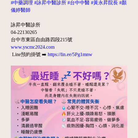
#中藥調理 #詠昇中醫診所 #台中中醫 #黃永昇院長 #顏
儀婷醫師
詠昇中醫診所
04-22130265
台中市東區自由路四段215號
www.yscmc2024.com
Line預約掛號 ➡️
https://lin.ee/5Pg1mnw