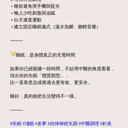
• 睡前避免滑手機與藍光
• 晚上少吃刺激與油膩
• 白天適度運動
• 建立固定睡眠儀式（溫水泡腳、聽輕音樂）
⸻
睡眠，是身體真正的充電時間
如果你已經困擾一段時間，不妨用中醫的角度看看，
找出你的失眠「體質類型」，
比一直靠意志或熬過去更有效、更安全。
睡好，真的能把生活變得不一樣。
⸻
#失眠 #淺眠 #多夢 #自律神經失調 #中醫調理 #針灸